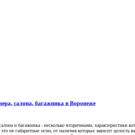
ера, салона, багажника в Воронеже
алона и багажника - несколько вторичными, характеристики кот
это не габаритные огни, от наличия которых зависит целость ва