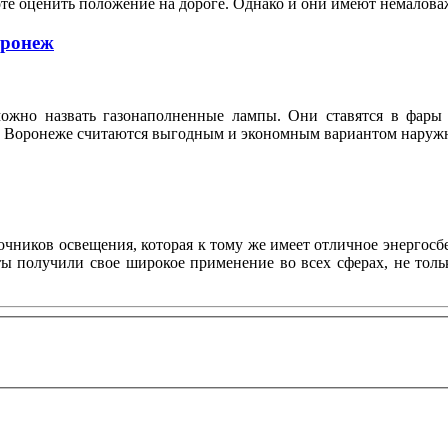
оте оценить положение на дороге. Однако и они имеют немало
оронеж
ожно назвать газонаполненные лампы. Они ставятся в фары 
n в Воронеже считаются выгодным и экономным вариантом нару
ников освещения, которая к тому же имеет отличное энергосбе
нты получили свое широкое применение во всех сферах, не то