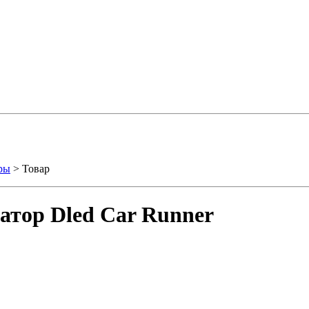
ры
> Товар
атор Dled Car Runner