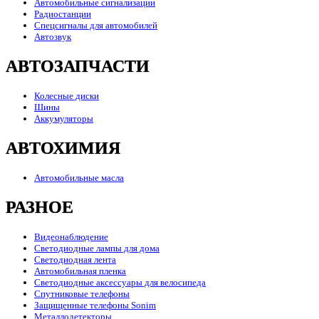
Автомобильные сигнализации
Радиостанции
Спецсигналы для автомобилей
Автозвук
АВТОЗАПЧАСТИ
Колесные диски
Шины
Аккумуляторы
АВТОХИМИЯ
Автомобильные масла
РАЗНОЕ
Видеонаблюдение
Светодиодные лампы для дома
Светодиодная лента
Автомобильная пленка
Светодиодные аксессуары для велосипеда
Спутниковые телефоны
Защищенные телефоны Sonim
Металлодетекторы