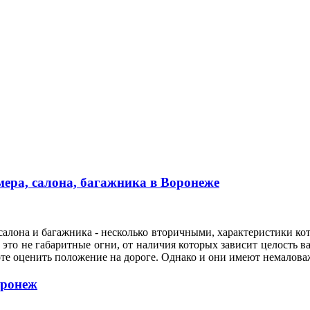
ера, салона, багажника в Воронеже
алона и багажника - несколько вторичными, характеристики кот
это не габаритные огни, от наличия которых зависит целость ва
оте оценить положение на дороге. Однако и они имеют немало
оронеж